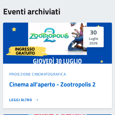
Eventi archiviati
30
Luglio
2026
PROIEZIONE CINEMATOGRAFICA
Cinema all'aperto - Zootropolis 2
LEGGI ALTRO
CINEMA ALL'APERTO - ZOOTROPOLIS 2}