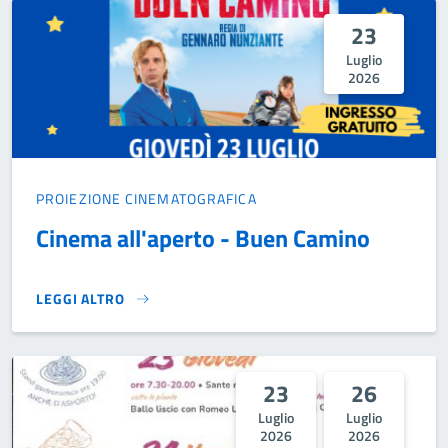
23
Luglio
2026
PROIEZIONE CINEMATOGRAFICA
Cinema all'aperto - Buen Camino
LEGGI ALTRO
CINEMA ALL'APERTO - BUEN CAMINO}
23
26
Luglio
Luglio
2026
2026