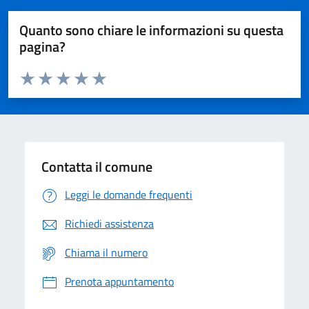
Quanto sono chiare le informazioni su questa
pagina?
Valuta da 1 a 5 stelle la pagina
Domanda
Valuta 1 stelle su 5
Valuta 2 stelle su 5
Valuta 3 stelle su 5
Valuta 4 stelle su 5
Valuta 5 stelle su 5
Contatta il comune
Leggi le domande frequenti
Richiedi assistenza
Chiama il numero
Prenota appuntamento