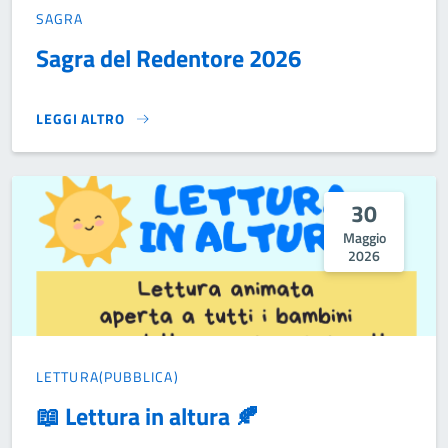
SAGRA
Sagra del Redentore 2026
LEGGI ALTRO
SAGRA DEL REDENTORE 2026}
30
Maggio
2026
LETTURA(PUBBLICA)
📖 Lettura in altura 🍂