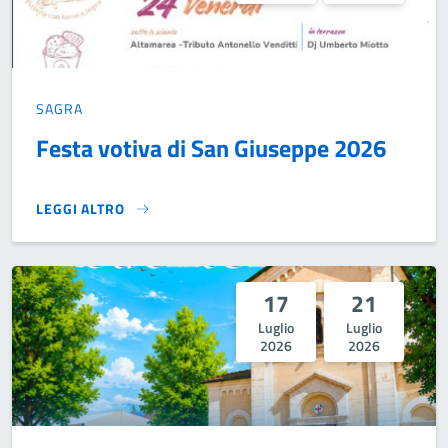
SAGRA
Festa votiva di San Giuseppe 2026
LEGGI ALTRO
FESTA VOTIVA DI SAN GIUSEPPE 2026}
17
21
Luglio
Luglio
2026
2026