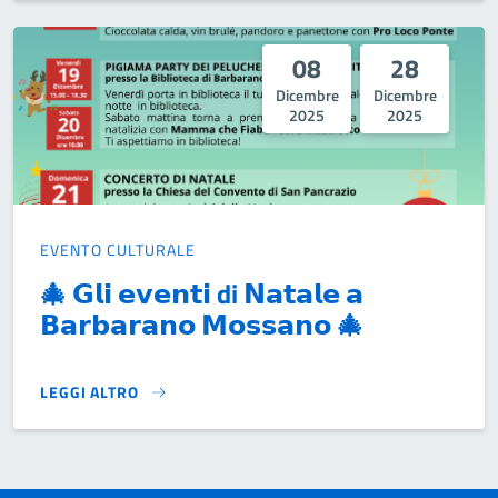
08
28
Dicembre
Dicembre
2025
2025
EVENTO CULTURALE
🎄 𝗚𝗹𝗶 𝗲𝘃𝗲𝗻𝘁𝗶 di 𝗡𝗮𝘁𝗮𝗹𝗲 𝗮
𝗕𝗮𝗿𝗯𝗮𝗿𝗮𝗻𝗼 𝗠𝗼𝘀𝘀𝗮𝗻𝗼 🎄
LEGGI ALTRO
🎄 𝗚𝗹𝗶 𝗲𝘃𝗲𝗻𝘁𝗶 DI 𝗡𝗮𝘁𝗮𝗹𝗲 𝗮 𝗕𝗮𝗿𝗯𝗮𝗿𝗮𝗻𝗼 𝗠𝗼𝘀𝘀𝗮𝗻𝗼 🎄}