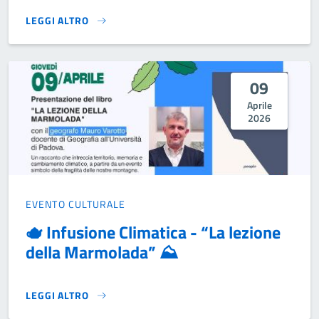
LEGGI ALTRO
📖 LETTURA IN ALTURA 🍂 }
09
Aprile
2026
EVENTO CULTURALE
🫖 Infusione Climatica - “La lezione
della Marmolada” ⛰️
LEGGI ALTRO
🫖 INFUSIONE CLIMATICA - “LA LEZIONE DELLA MARMOLADA