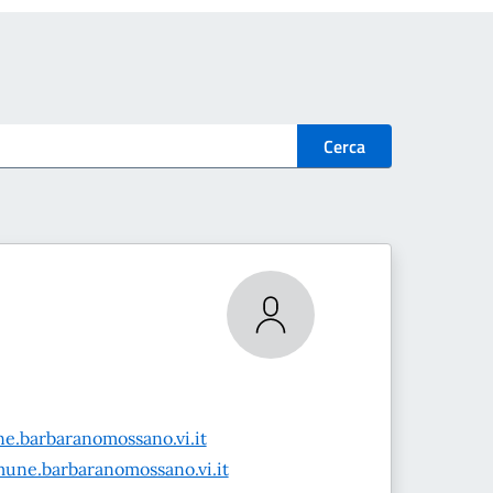
Cerca
e.barbaranomossano.vi.it
une.barbaranomossano.vi.it