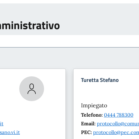
mministrativo
Turetta Stefano
Impiegato
Telefono:
0444 788300
it
Email:
protocollo@comun
no.vi.it
PEC:
protocollo@pec.com