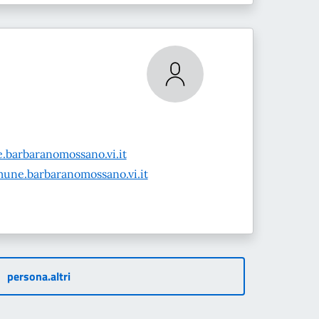
barbaranomossano.vi.it
une.barbaranomossano.vi.it
persona.altri