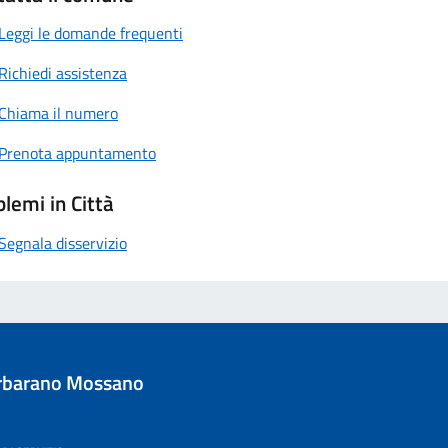
Leggi le domande frequenti
Richiedi assistenza
Chiama il numero
Prenota appuntamento
lemi in Città
Segnala disservizio
rbarano Mossano