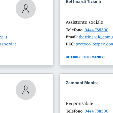
Bettinardi Tiziana
Assistente sociale
Telefono:
0444 788300
i.it
Email:
tbettinardi@comu
no.vi.it
PEC:
protocollo@pec.com
ULTERIORI INFORMAZIONI
Zamboni Monica
Responsabile
Telefono:
0444 788300