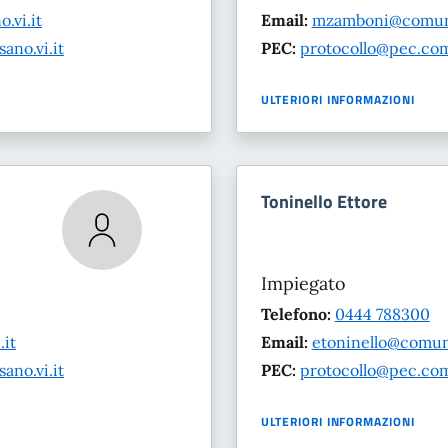
.vi.it
Email:
mzamboni@comune
no.vi.it
PEC:
protocollo@pec.com
ULTERIORI INFORMAZIONI
Toninello Ettore
Impiegato
Telefono:
0444 788300
it
Email:
etoninello@comun
no.vi.it
PEC:
protocollo@pec.com
ULTERIORI INFORMAZIONI