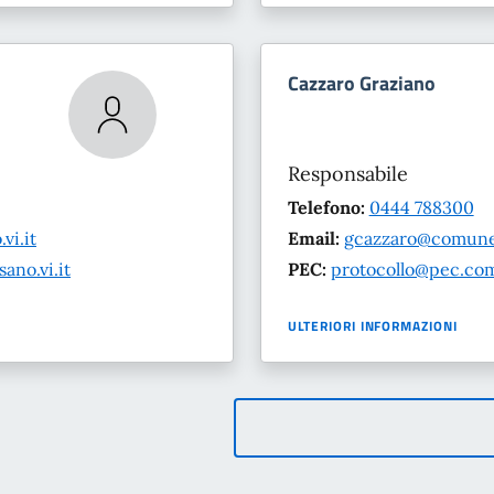
Cazzaro Graziano
Responsabile
Telefono:
0444 788300
i.it
Email:
gcazzaro@comune.
no.vi.it
PEC:
protocollo@pec.com
ULTERIORI INFORMAZIONI