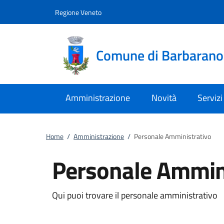
Vai al contenuto
accedi al menu
footer.enter
Regione Veneto
Comune di Barbaran
Amministrazione
Novità
Servizi
Home
/
Amministrazione
/
Personale Amministrativo
Personale Ammin
Qui puoi trovare il personale amministrativo