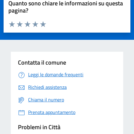
Quanto sono chiare le informazioni su questa
pagina?
Valuta da 1 a 5 stelle la pagina
Domanda
Valuta 1 stelle su 5
Valuta 2 stelle su 5
Valuta 3 stelle su 5
Valuta 4 stelle su 5
Valuta 5 stelle su 5
Contatta il comune
Leggi le domande frequenti
Richiedi assistenza
Chiama il numero
Prenota appuntamento
Problemi in Città