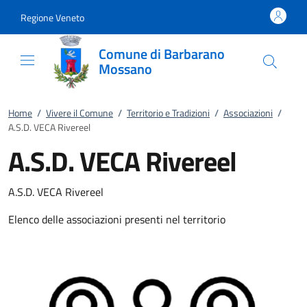
Vai al contenuto
accedi al menu
footer.enter
Regione Veneto
Comune di Barbarano
Mossano
Home
/
Vivere il Comune
/
Territorio e Tradizioni
/
Associazioni
/
A.S.D. VECA Rivereel
A.S.D. VECA Rivereel
A.S.D. VECA Rivereel
Elenco delle associazioni presenti nel territorio