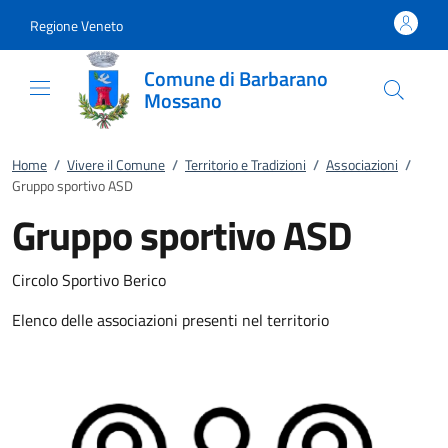
Vai al contenuto
accedi al menu
footer.enter
Regione Veneto
Comune di Barbarano
Mossano
Home
/
Vivere il Comune
/
Territorio e Tradizioni
/
Associazioni
/
Gruppo sportivo ASD
Gruppo sportivo ASD
Circolo Sportivo Berico
Elenco delle associazioni presenti nel territorio