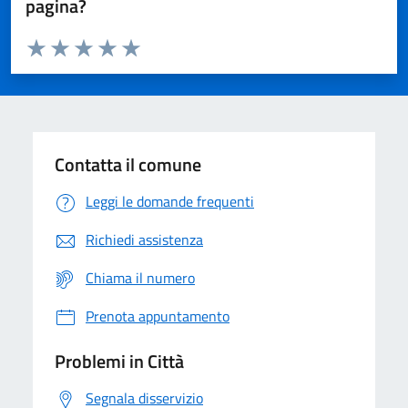
pagina?
Valuta da 1 a 5 stelle la pagina
Domanda
Valuta 1 stelle su 5
Valuta 2 stelle su 5
Valuta 3 stelle su 5
Valuta 4 stelle su 5
Valuta 5 stelle su 5
Contatta il comune
Leggi le domande frequenti
Richiedi assistenza
Chiama il numero
Prenota appuntamento
Problemi in Città
Segnala disservizio