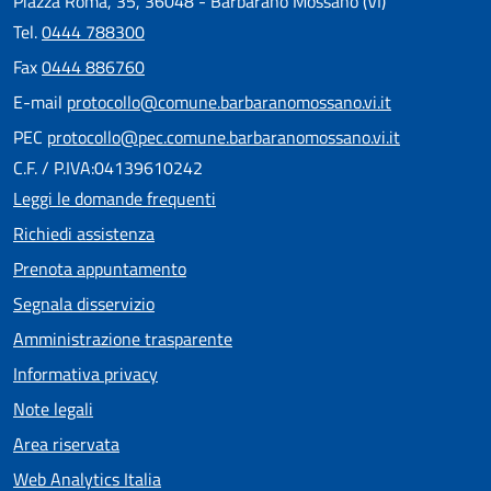
Piazza Roma, 35, 36048 - Barbarano Mossano (VI)
Tel.
0444 788300
Fax
0444 886760
E-mail
protocollo@comune.barbaranomossano.vi.it
PEC
protocollo@pec.comune.barbaranomossano.vi.it
C.F. / P.IVA:04139610242
Leggi le domande frequenti
Richiedi assistenza
Prenota appuntamento
Segnala disservizio
Amministrazione trasparente
Informativa privacy
Note legali
Area riservata
Web Analytics Italia