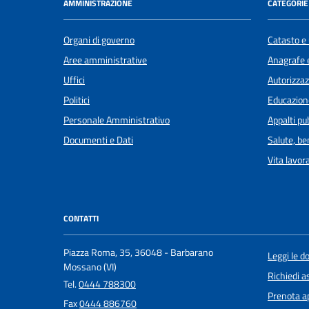
AMMINISTRAZIONE
CATEGORIE 
Organi di governo
Catasto e 
Aree amministrative
Anagrafe e
Uffici
Autorizzaz
Politici
Educazion
Personale Amministrativo
Appalti pub
Documenti e Dati
Salute, b
Vita lavor
CONTATTI
Piazza Roma, 35, 36048 - Barbarano
Leggi le 
Mossano (VI)
Richiedi a
Tel.
0444 788300
Prenota 
Fax
0444 886760