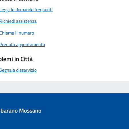
Leggi le domande frequenti
Richiedi assistenza
Chiama il numero
Prenota appuntamento
lemi in Città
Segnala disservizio
rbarano Mossano