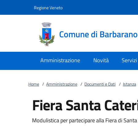
Vai al contenuto
accedi al menu
footer.enter
Regione Veneto
Comune di Barbaran
Amministrazione
Novità
Servizi
Home
/
Amministrazione
/
Documenti e Dati
/
Istanza
Fiera Santa Cater
Modulistica per partecipare alla Fiera di Santa