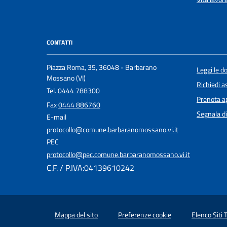
CONTATTI
Piazza Roma, 35, 36048 - Barbarano
Leggi le 
Mossano (VI)
Richiedi a
Tel.
0444 788300
Prenota 
Fax
0444 886760
Segnala di
E-mail
protocollo@comune.barbaranomossano.vi.it
PEC
protocollo@pec.comune.barbaranomossano.vi.it
C.F. / P.IVA:04139610242
Mappa del sito
Preferenze cookie
Elenco Siti 