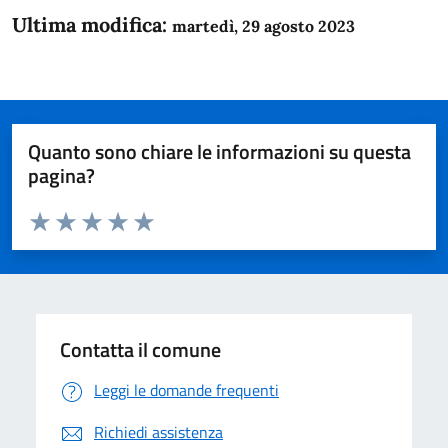
Ultima modifica:
martedì, 29 agosto 2023
Quanto sono chiare le informazioni su questa
pagina?
Valuta da 1 a 5 stelle la pagina
Domanda
Valuta 1 stelle su 5
Valuta 2 stelle su 5
Valuta 3 stelle su 5
Valuta 4 stelle su 5
Valuta 5 stelle su 5
Contatta il comune
Leggi le domande frequenti
Richiedi assistenza