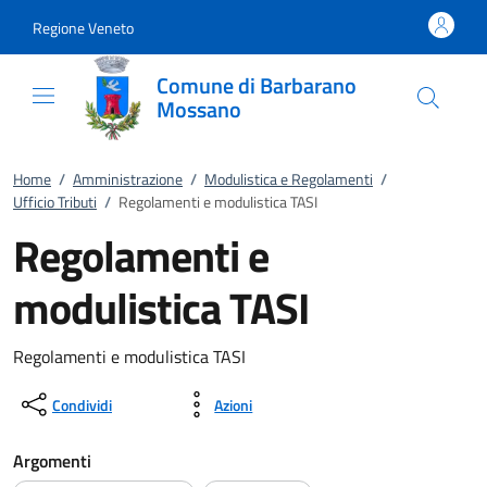
Vai al contenuto
accedi al menu
footer.enter
Regione Veneto
Comune di Barbarano
Mossano
Home
/
Amministrazione
/
Modulistica e Regolamenti
/
Ufficio Tributi
/
Regolamenti e modulistica TASI
Regolamenti e
modulistica TASI
Regolamenti e modulistica TASI
Condividi
Azioni
Argomenti