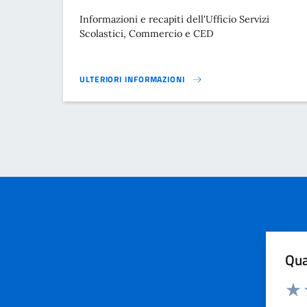
Informazioni e recapiti dell'Ufficio Servizi
Scolastici, Commercio e CED
ULTERIORI INFORMAZIONI
AREA SERVIZI SCOLASTICI, COMMERCIO E C.E.D}
Qua
Valuta
Dom
Valu