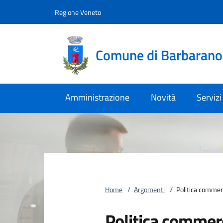
Vai al contenuto
accedi al menu
footer.enter
Regione Veneto
Comune di Barbaran
Amministrazione
Novità
Servizi
Home
/
Argomenti
/
Politica commer
Politica commer