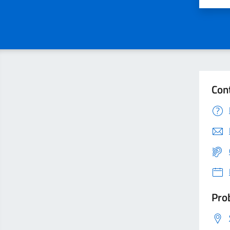
Con
Prob