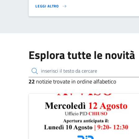
LEGGI ALTRO
NUOVO CALENDARIO RACCOLTA DIFFERENZIATA 2026}
Esplora tutte le novità
inserisci il testo da cercare
22
notizie trovate in ordine alfabetico