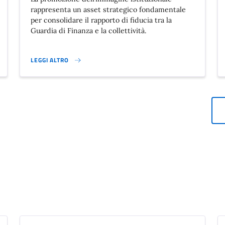
rappresenta un asset strategico fondamentale
per consolidare il rapporto di fiducia tra la
Guardia di Finanza e la collettività.
LEGGI ALTRO
GUARDIA DI FINANZA-CONTRASTO ALL’EVASIONE, ALL’ELUSIONE 