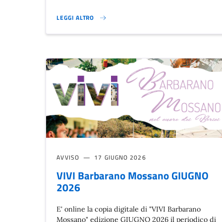
LEGGI ALTRO
CARENZA IDRICA}
AVVISO
17 GIUGNO 2026
VIVI Barbarano Mossano GIUGNO
2026
E' online la copia digitale di "VIVI Barbarano
Mossano" edizione GIUGNO 2026 il periodico di