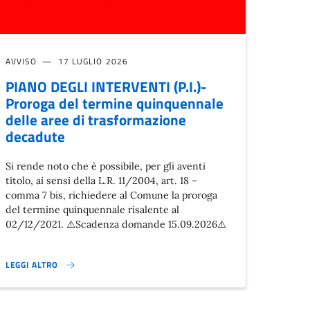
AVVISO
17 LUGLIO 2026
PIANO DEGLI INTERVENTI (P.I.)-
Proroga del termine quinquennale
delle aree di trasformazione
decadute
Si rende noto che è possibile, per gli aventi
titolo, ai sensi della L.R. 11/2004, art. 18 –
comma 7 bis, richiedere al Comune la proroga
del termine quinquennale risalente al
02/12/2021. ⚠️Scadenza domande 15.09.2026⚠️
LEGGI ALTRO
RIORDINO DELLE TERRE DI USO CIVICO}
PIANO DEGLI INTERVENTI (P.I.)-PROROGA DEL TERMINE QUINQUENNALE