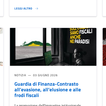
LEGGI ALTRO
SERVIZIO CIVILE UNIVERSALE - GRADUATORIE}
NOTIZIA
03 GIUGNO 2026
Guardia di Finanza-Contrasto
all’evasione, all’elusione e alle
frodi fiscali
La promozione dell’immagine istituzionale