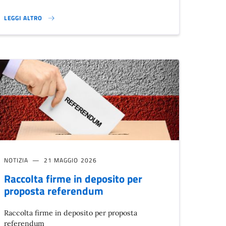
LEGGI ALTRO
🌳 IL COMUNE ADERISCE AL PROGETTO “ALBERI IN PIANURA”}
NOTIZIA
21 MAGGIO 2026
Raccolta firme in deposito per
proposta referendum
Raccolta firme in deposito per proposta
referendum