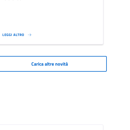
LEGGI ALTRO
E ALLE FRODI FISCALI}
RACCOLTA FIRME IN DEPOSITO PER PROPOSTA REFERENDUM}
Carica altre novità