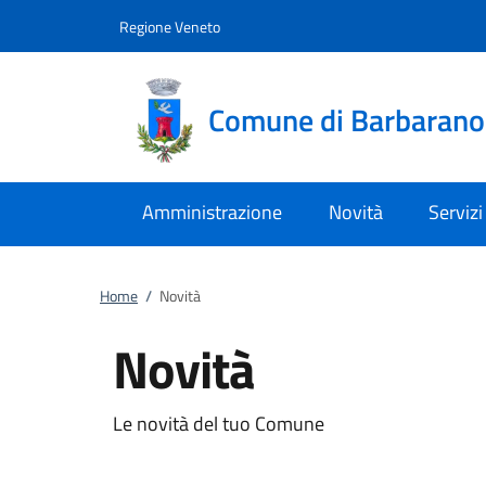
Vai al contenuto
accedi al menu
footer.enter
Regione Veneto
Comune di Barbaran
Amministrazione
Novità
Servizi
Home
/
Novità
Novità
Le novità del tuo Comune