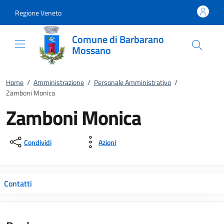
Vai al contenuto
accedi al menu
footer.enter
Regione Veneto
Comune di Barbarano
Mossano
Home
/
Amministrazione
/
Personale Amministrativo
/
Zamboni Monica
Zamboni Monica
Condividi
Azioni
Contatti