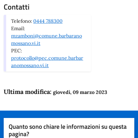
Contatti
Telefono:
0444 788300
Email:
mzamboni@comune.barbarano
mossano.vi.it
PEC:
protocollo@pec.comune.barbar
anomossano.vi.it
Ultima modifica:
giovedì, 09 marzo 2023
Quanto sono chiare le informazioni su questa
pagina?