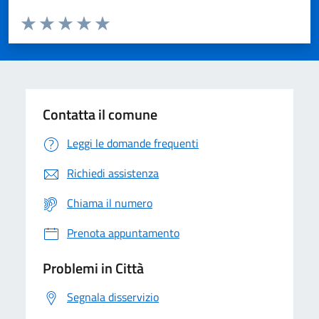
Valuta da 1 a 5 stelle la pagina
Domanda
Valuta 1 stelle su 5
Valuta 2 stelle su 5
Valuta 3 stelle su 5
Valuta 4 stelle su 5
Valuta 5 stelle su 5
Contatta il comune
Leggi le domande frequenti
Richiedi assistenza
Chiama il numero
Prenota appuntamento
Problemi in Città
Segnala disservizio