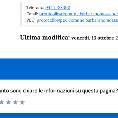
Telefono:
0444 788300
Email:
protocollo@comune.barbaranomossano.v
PEC:
protocollo@pec.comune.barbaranomossano
Ultima modifica:
venerdì, 13 ottobre 
nto sono chiare le informazioni su questa pagina
 da 1 a 5 stelle la pagina
anda
ta 1 stelle su 5
Valuta 2 stelle su 5
Valuta 3 stelle su 5
Valuta 4 stelle su 5
Valuta 5 stelle su 5