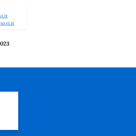
i.it
.vi.it
2023
?