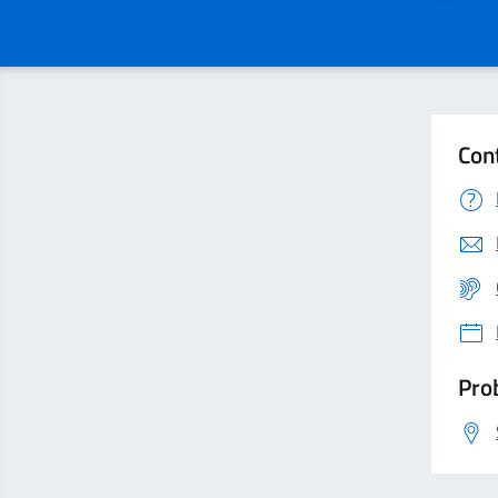
Con
Prob