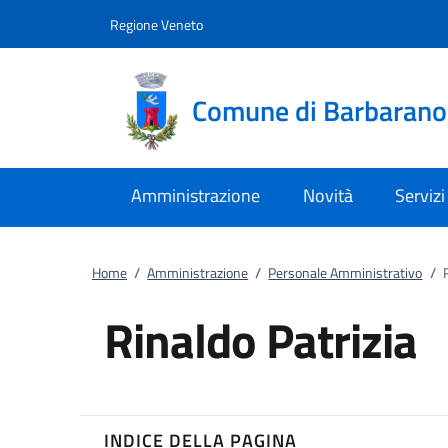
Vai al contenuto
accedi al menu
footer.enter
Regione Veneto
Comune di Barbaran
Amministrazione
Novità
Servizi
Home
/
Amministrazione
/
Personale Amministrativo
/
Rinaldo Patrizia
INDICE DELLA PAGINA